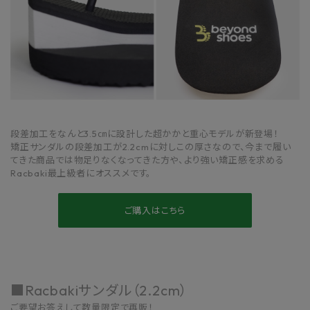
段差加工をなんと3.5㎝に設計した超かかと重心モデルが新登場！
矯正サンダルの段差加工が2.2cmに対しこの厚さなので、今まで履い
てきた商品では物足りなくなってきた方や、より強い矯正感を求める
Racbaki最上級者にオススメです。
ご購入はこちら
■Racbakiサンダル（2.2cm）
ご要望お答えして数量限定で再販！