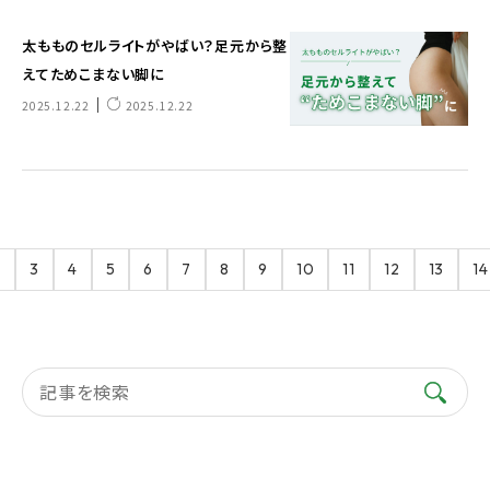
太もものセルライトがやばい？足元から整
えてためこまない脚に
｜
2025.12.22
2025.12.22
2
3
4
5
6
7
8
9
10
11
12
13
14