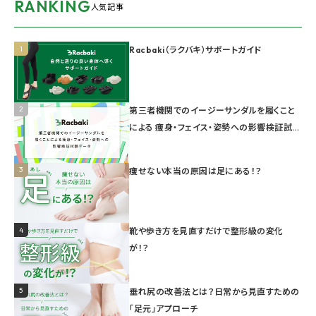
RANKING
人気記事
1
Racbaki（ラクバキ）サポートガイド
2
第三者機関でのイージーサンダルを履くこと
による 痩身・フェイス・姿勢への影響検証試験
データ
3
痩せない本当の原因は足にある！？
4
靴や歩き方を見直すだけで整形級の変化
が！？
5
垂れ尻の改善法とは？日常から見直すための
「足元」アプローチ