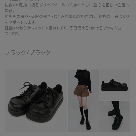
独自の“足指で握るグリップソール”が、歩くたびに重心を正しい位置へ
補正。
前ももの張り・骨盤の開き・むくみをまとめてケアし、姿勢の土台づくり
をサポートします。
軽量×やわらかフィットで疲れにくく、毎日使える“歩けるデッキシュー
ズ”です。
ブラック/ブラック