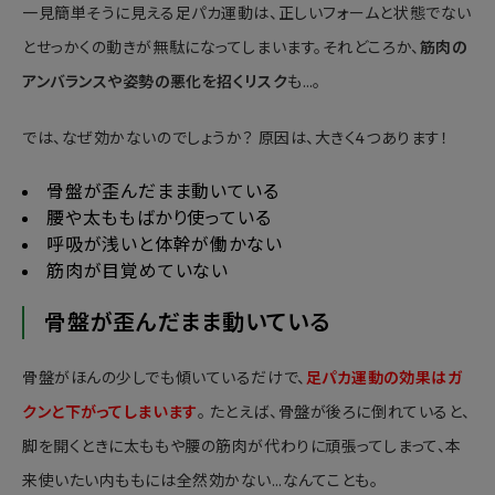
一見簡単そうに見える足パカ運動は、正しいフォームと状態でない
とせっかくの動きが無駄になってしまいます。それどころか、
筋肉の
アンバランスや姿勢の悪化を招くリスク
も…。
では、なぜ効かないのでしょうか？ 原因は、大きく4つあります！
骨盤が歪んだまま動いている
腰や太ももばかり使っている
呼吸が浅いと体幹が働かない
筋肉が目覚めていない
骨盤が歪んだまま動いている
骨盤がほんの少しでも傾いているだけで、
足パカ運動の効果はガ
クンと下がってしまいます
。 たとえば、骨盤が後ろに倒れていると、
脚を開くときに太ももや腰の筋肉が代わりに頑張ってしまって、本
来使いたい内ももには全然効かない…なんてことも。