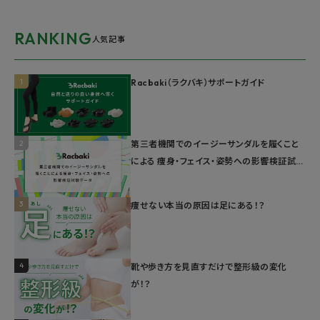
RANKING
人気記事
1
Racbaki（ラクバキ）サポートガイド
2
第三者機関でのイージーサンダルを履くこと
による 痩身・フェイス・姿勢への影響検証試験
データ
3
痩せない本当の原因は足にある！？
4
靴や歩き方を見直すだけで整形級の変化
が！？