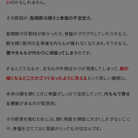
い
のかもしれません。
その原因が、
股関節の硬さと骨盤の不安定さ
。
股関節の可動域が狭かったり、骨盤がグラグラしていたりすると、
脚を開く動作の主導権を内ももが握れなくなります。そうすると、
腰や太ももが代わりに頑張ってしまう
のです。
するとどうなるか…太ももの外側ばかりが発達してしまって、
脚が
細くなるどころかゴツくなったように見える
という悲しい展開に。
本来は脚を開くときに骨盤がしっかり安定していて、
内ももで寄せ
る感覚
があるのが理想的。
その感覚を掴むためには、開く角度を無理に大きくしすぎないこと
や、骨盤を立てておく意識がとっても大切なんです。