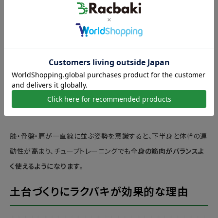
身で効率よく負荷を扱えるようになります。
一方で、
骨盤が前傾しすぎたり後傾したままだと、腰や脚に余計な
力が入り、動きがぎこちなくなります。
特に後傾状態では大殿筋が働きにくくなり、下半身の引き締め効
果が薄れてしまいます。
理想は、骨盤をニュートラルポジションに保つこと！
膝・骨盤・肩が一直線に並ぶ姿勢を意識すると、下半身と体幹の連
動性が高まり、チューブトレーニングでも全
身の筋肉がバランスよ
く使えるようになります
。
土台づくりにラクバキが効果的な理由