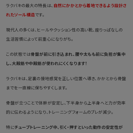
ラクバキの最大の特長は、
自然にかかとから着地できるよう設計さ
れたソール構造
です。
現代人の多くは、ヒールやクッション性の高い靴、座りっぱなしの
生活習慣によって前重心になりがち。
この状態では
骨盤が前に引き込まれ、腰や太もも前に負担が集中
し、大殿筋や中殿筋が使われにくくなります！
ラクバキは、足裏の接地感覚を正しい位置へ導き、かかとから骨盤
までを一直線に保ちやすくします。
骨盤が立つことで体幹が安定し、下半身から上半身へと力が効率
的に伝わるようになり、トレーニングフォームのブレが減少。
特に
チューブトレーニング中、引く・押すといった動作の安定性が