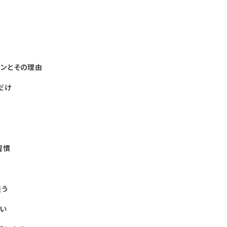
ンとその理由
だけ
習慣
整う
い