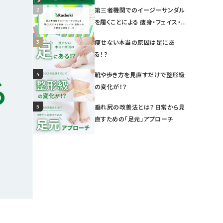
2
第三者機関でのイージーサンダル
を履くことによる 痩身・フェイス・姿
勢への影響検証試験データ
3
痩せない本当の原因は足にあ
る！？
4
靴や歩き方を見直すだけで整形級
の変化が！？
5
垂れ尻の改善法とは？日常から見
直すための「足元」アプローチ