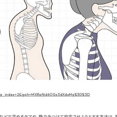
?img_index=2&igsh=MXRpNjd6OGs3dXdxMg%3D%3D
ルなどで温めるケアや、筋力をつけて安定させようとする方法は、