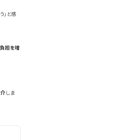
う」と感
て負担を増
紹介
しま