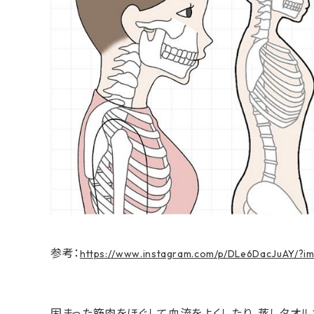
参考：
https://www.instagram.com/p/DLe6DacJuAY/
固まった筋肉をほぐして血流をよくしたり、蒸しタオ