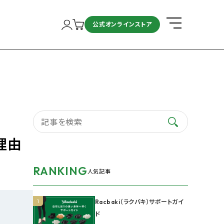
公式オンラインストア
理由
RANKING
人気記事
1
Racbaki（ラクバキ）サポートガイ
ド