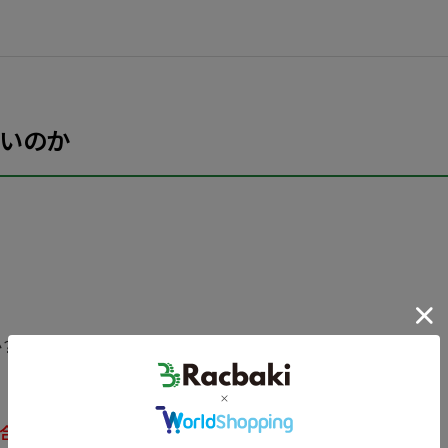
いのか
？
場合肩そのものにはない
のです。