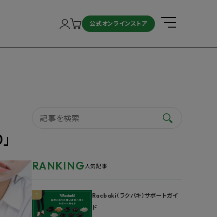
公式オンラインストア
」
RANKING
人気記事
1
Racbaki（ラクバキ）サポートガイ
ド