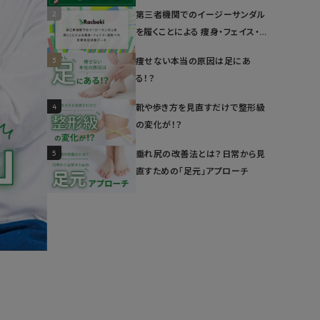
2
第三者機関でのイージーサンダル
を履くことによる 痩身・フェイス・姿
勢への影響検証試験データ
3
痩せない本当の原因は足にあ
る！？
4
靴や歩き方を見直すだけで整形級
の変化が！？
5
垂れ尻の改善法とは？日常から見
直すための「足元」アプローチ