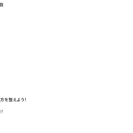
良
方を整えよう！
！