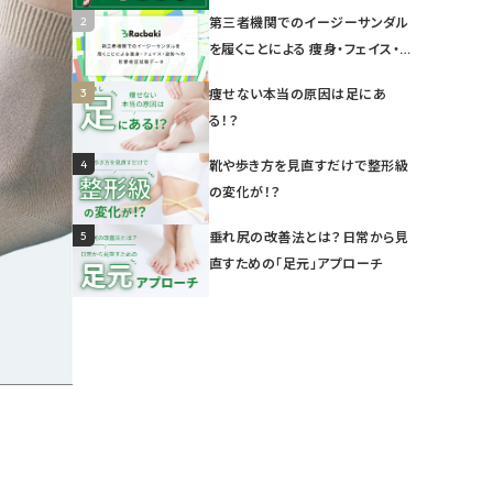
2
第三者機関でのイージーサンダル
を履くことによる 痩身・フェイス・姿
勢への影響検証試験データ
3
痩せない本当の原因は足にあ
る！？
4
靴や歩き方を見直すだけで整形級
の変化が！？
5
垂れ尻の改善法とは？日常から見
直すための「足元」アプローチ