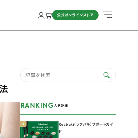
公式オンラインストア
善法
RANKING
人気記事
1
Racbaki（ラクバキ）サポートガイ
ド