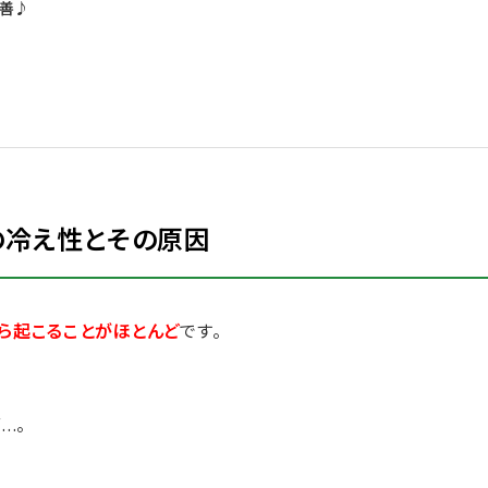
改善♪
の冷え性とその原因
ら起こることがほとんど
です。
.。