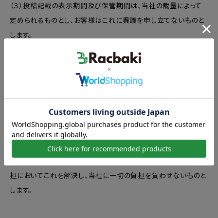
（３）投稿記載の表示期間及び保管期間は、当社の裁量によって
定められるものとし、お客様はこれに異議を申し立てないものと
します。
6. お客様の責任
（１）お客様が本規約に違反し、当社または第三者に損害を与え
た場合、当該損害（弁護士費用を含む）を全額補償するものとし
ます。
（２）本サービスの利用に起因又は関連して第三者から問い合わ
せ・クレーム・請求等がなされた場合、お客様は自己の責任と負
担においてこれを解決し、当社に一切の負担を負わせないものと
します。