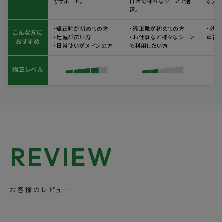
をサポート。
日常の様々なシーンで活
る万能
躍。
・矯正靴が初めての方
・矯正靴が初めての方
・効
こんな方に
・足幅が広い方
・お仕事など様々なシーン
重視
おすすめ
・日常使いがメインの方
で利用したい方
矯正レベル
REVIEW
お客様のレビュー