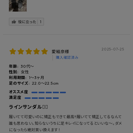
役に立った
1
2025-07-25
愛結奈様
購入確認済み
年齢:
30代～
性別:
女性
利用期間:
1〜3ヶ月
足のサイズ:
22.0～22.5cm
オススメ度
満足度
ラインサンダル♡⃛
履いてて可愛いのに矯正もできて最高!!履いてて矯正してるなんて
誰も思わない。知らないうちに足キレイになってるといいな〜。ダメ
になったら絶対買い換えます！