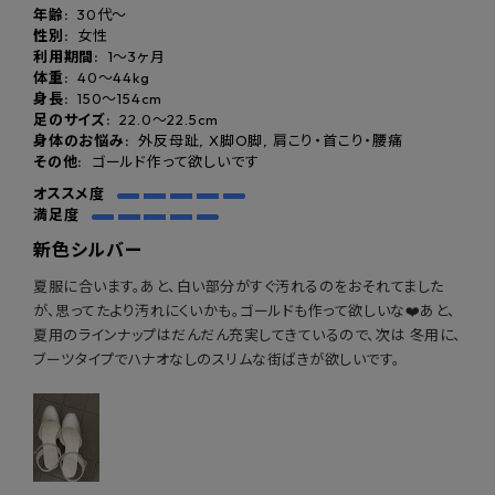
年齢:
30代～
性別:
女性
利用期間:
1〜3ヶ月
体重:
40～44kg
身長:
150〜154cm
足のサイズ:
22.0～22.5cm
身体のお悩み:
外反母趾, X脚O脚, 肩こり・首こり・腰痛
その他:
ゴールド作って欲しいです
オススメ度
満足度
新色シルバー
夏服に合います。あと、白い部分がすぐ汚れるのをおそれてました
が、思ってたより汚れにくいかも。ゴールドも作って欲しいな❤️あと、
夏用のラインナップはだんだん充実してきているので、次は 冬用に、
ブーツタイプでハナオなしのスリムな街ばきが欲しいです。