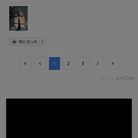
役に立った
1
​1
​2
​3