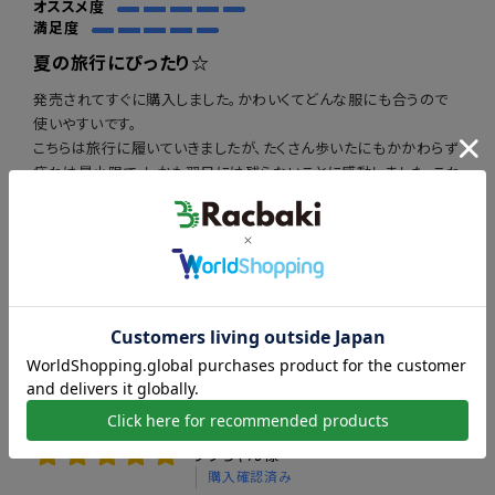
オススメ度
満足度
夏の旅行にぴったり☆
発売されてすぐに購入しました。かわいくてどんな服にも合うので
使いやすいです。
こちらは旅行に履いていきましたが、たくさん歩いたにもかかわらず
疲れは最小限で、しかも翌日には残らないことに感動しました。これ
までペタンコ靴を履いてもむくみまくって貴重な睡眠時間をマッサ
ージに充てていたのに…
バックストラップのおかげで脱げることはないので気にせずガンガ
ン歩けます！ただ最初は靴擦れができたのでそこは注意かなと思い
ます
役に立った
5
2025-07-13
ララちゃん様
購入確認済み