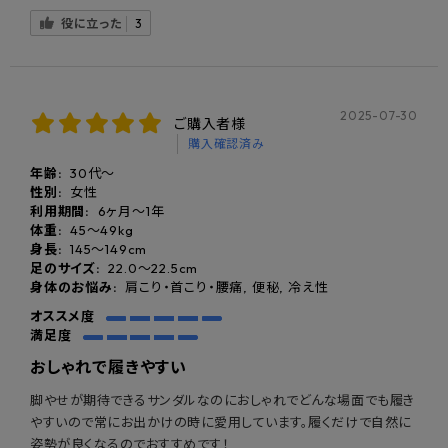
役に立った
3
2025-07-30
ご購入者様
購入確認済み
年齢:
30代～
性別:
女性
利用期間:
6ヶ月〜1年
体重:
45〜49kg
身長:
145〜149cm
足のサイズ:
22.0～22.5cm
身体のお悩み:
肩こり・首こり・腰痛, 便秘, 冷え性
オススメ度
満足度
おしゃれで履きやすい
脚やせが期待できるサンダルなのにおしゃれでどんな場面でも履き
やすいので常にお出かけの時に愛用しています。履くだけで自然に
姿勢が良くなるのでおすすめです！