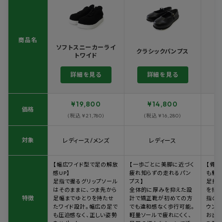
商品名
ソフトスニーカーライ
クラシックパンプス
トワイド
詳細を見る
詳細を見る
¥19,800
¥14,800
価格
(税込 ¥21,780)
(税込 ¥16,280)
対象
レディース/メンズ
レディース
【幅広ワイド型で足の解放
【一歩ごとに美脚に近づく
【骨
感UP】
疲れ知らずの走れるパン
も魅
足指で握るグリップソール
プス】
足指
はそのままに、つま先から
全体的に厚みを抑えた設
を搭
特徴
足幅までゆとりを持たせ
計で矯正靴が初めての方
指の
たワイド設計。幅広の足で
でも違和感なく歩行可能。
ウンド
も圧迫感なく、正しい姿勢
軽量ソールで疲れにくく、
お出