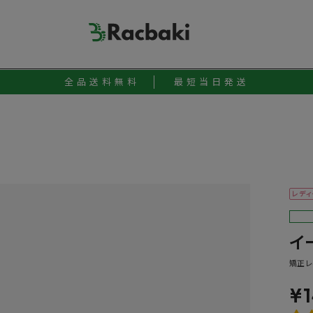
全品送料無料
最短当日発送
レディ
イ
矯正レ
¥