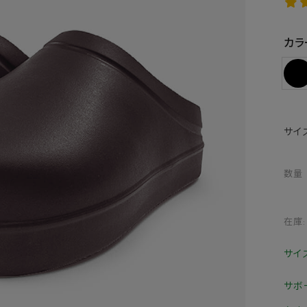
カラ
サイ
数量
在庫:
サイ
サボ