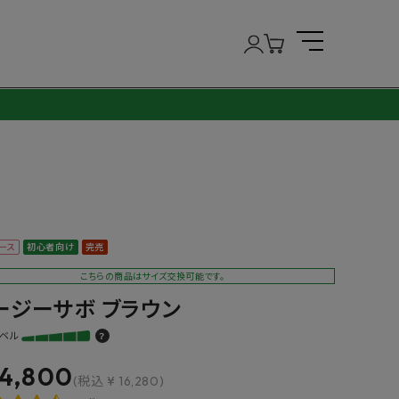
ース
初心者向け
完売
こちらの商品はサイズ交換可能です。
ージーサボ ブラウン
ベル
？
14,800
(税込 ¥ 16,280)