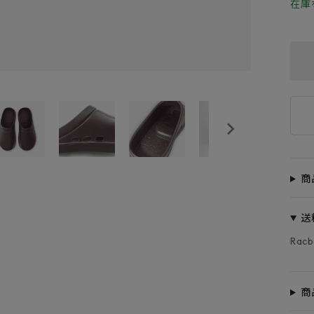
在庫
商
送
Rac
商