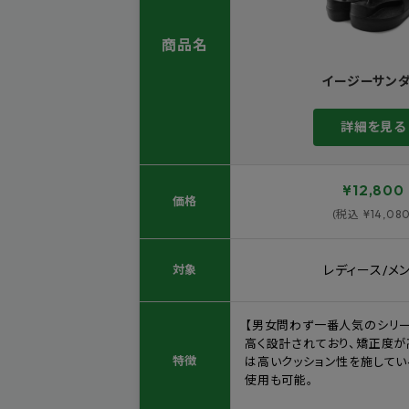
商品名
イージーサン
詳細を見る
¥12,800
価格
(税込 ¥14,080
対象
レディース/メ
【男女問わず一番人気のシリ
高く設計されており、矯正度が
特徴
は高いクッション性を施してい
使用も可能。