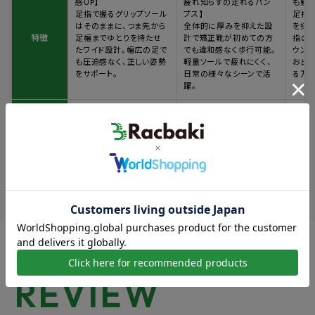
感UP】
疲れ知らずの走れるパン
も魅
足指で握るグリップソール
プス】
足指
はそのままに、つま先から
全体的に厚みを抑えた設
を搭
特徴
足幅までゆとりを持たせ
計で矯正靴が初めての方
指の
たワイド設計。幅広の足で
でも違和感なく歩行可能。
ウンド
も圧迫感なく、正しい姿勢
軽量ソールで疲れにくく、
お出
をサポート。
日常の様々なシーンで活
る万能
躍。
・矯正靴が初めての方
・矯正靴が初めての方
・効
こんな方に
・足幅が広い方
・お仕事など様々なシーン
重視
おすすめ
・日常使いがメインの方
で利用したい方
矯正レベル
REVIEW