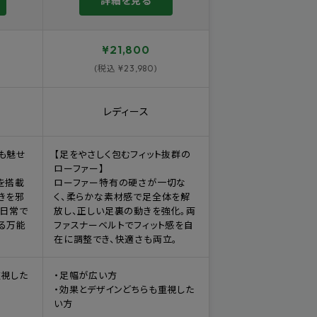
詳細を見る
¥21,800
(税込 ¥23,980)
レディース
も魅せ
【足をやさしく包むフィット抜群の
ローファー】
を搭載
ローファー特有の硬さが一切な
きを邪
く、柔らかな素材感で足全体を解
。日常で
放し、正しい足裏の動きを強化。両
る万能
ファスナーベルトでフィット感を自
在に調整でき、快適さも両立。
重視した
・足幅が広い方
・効果とデザインどちらも重視した
い方