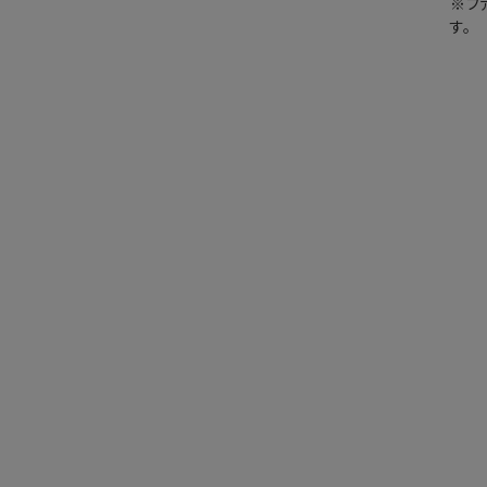
※フ
す。