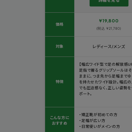
詳細を見る
¥19,800
価格
(税込 ¥21,780)
対象
レディース/メンズ
【幅広ワイド型で足の解放感U
足指で握るグリップソールは
ままに、つま先から足幅までゆ
特徴
を持たせたワイド設計。幅広の
でも圧迫感なく、正しい姿勢を
ポート。
・矯正靴が初めての方
こんな方に
・足幅が広い方
おすすめ
・日常使いがメインの方