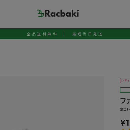
全品送料無料
最短当日発送
レディ
フ
矯正レ
¥