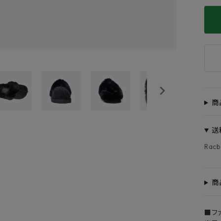
商
送
Rac
商
■フ