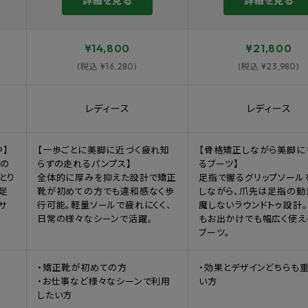
詳細を見る
詳細を見る
¥14,800
¥21,800
(税込 ¥16,280)
(税込 ¥23,980)
レディース
レディース
P】
【一歩ごとに美脚に近づく疲れ知
【骨格矯正しながら美脚に
その
らずの走れるパンプス】
るブーツ】
とり
全体的に厚みを抑えた設計で矯正
足指で握るグリップソール
足
靴が初めての方でも違和感なく歩
しながら、爪先は足指の動
サ
行可能。軽量ソールで疲れにくく、
魔しないラウンドトゥ設計
日常の様々なシーンで活躍。
もお出かけでも幅広く使え
ブーツ。
・矯正靴が初めての方
・効果とデザインどちらも
・お仕事など様々なシーンで利用
い方
したい方