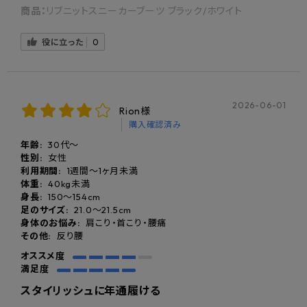
商品：
リブニットスニーカーブーツ ブラック/ホワイト
役に立った
0
2026-06-01
Rion様
購入確認済み
年齢:
30代～
性別:
女性
利用期間:
1週間～1ヶ月未満
体重:
40kg未満
身長:
150〜154cm
着地時にかかとがブレず、しっかりと止まるホルダー構造を採用。
足のサイズ:
21.0〜21.5cm
身体のお悩み:
肩こり・首こり・腰痛
歩行時に前へ流れやすい体重を一度受け止めることで、前重心になりがち
その他:
反り腰
なクセを整え、安定した一歩をサポートします。
オススメ度
満足度
スタイリッシュに年通履ける