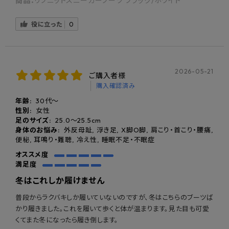
商品：
リブニットスニーカーブーツ ブラック/ホワイト
役に立った
0
2026-05-21
ご購入者様
購入確認済み
年齢:
30代～
性別:
女性
足のサイズ:
25.0〜25.5cm
身体のお悩み:
外反母趾, 浮き足, X脚O脚, 肩こり・首こり・腰痛,
便秘, 耳鳴り・難聴, 冷え性, 睡眠不足・不眠症
オススメ度
靴底には、体重が自然とかかと側に乗りやすい傾斜設計を採用。
満足度
無理に意識しなくても、立つ・歩く動作の中でかかと重心のポジションへ導
かれます。
冬はこれしか履けません
普段からラクバキしか履いていないのですが、冬はこちらのブーツば
かり履きました。これを履いて歩くと体が温まります。見た目も可愛
くてまた冬になったら履き倒します。
姿勢と体幹が安定する、