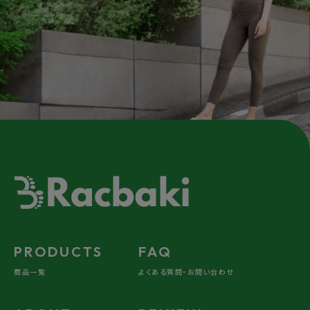
されている感ゼロ。なのに脱いだあとは
ちゃんと土踏まずができている感があり
ます！✨
ニットブーツ ブラック
30代 女性
機能性重視の靴にありがちな無骨さが
なく、普段使いしやすい見た目なので、友
達から「可愛いね」と褒められたのも嬉し
いポイントでした。
つま先が広めに作られているため、足指
が圧迫されず、長時間歩いても快適です。
歩きやすさも抜群で、自然と足運びが安
定します。
ソフトスニーカーライト ワイド
PRODUCTS
FAQ
ブラック/ブラック
商品一覧
よくある質問・お問い合わせ