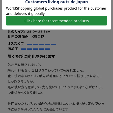
ご購入者様
購入確認済み
2026-06-02
FEATURE
年齢:
40代〜
性別:
女性
利用期間:
1〜3ヶ月
リブニットスニーカーブーツの特徴
足のサイズ:
26.0〜26.5cm
身体のお悩み:
X脚O脚
オススメ度
満足度
履くたびに変化を感じます
Point.01
外出用に購入しました。
かかと着地を強化する
締め付けもなく、１日歩きまわっていても疲れません。
「かかとホルダー」搭載
靴に慣れないうちは、爪先が地面に引っかかり、転びそうになるこ
とがありましたが、
足の使い方を意識して、力を抜いてゆったりと歩くよう心がけたら、
つまづかなくなりました。
数回履いたところで、履き心地が変化したことに気づき、足の使い方
や強張りが減ったんだなと実感しています