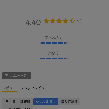
― TYPE ＆ CARE GUIDE ―
4.40
5件
オールシーズン
Racbaki
足指で握る
使用可
ソール構造
ソール構造
オススメ度
満足度
鼻緒なし
姿勢改善
X脚O脚
タイプ
効果
ケア
レビューを書く
レビュー
スタッフレビュー
外反母趾
浮指
扁平足
日付順
評価順
いいね数順 ↓
購入確認順
ケア
ケア
ケア
写真・動画付き順