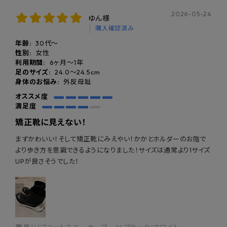
2026-05-24
ゆん様
◎かかと着地にしっかり角度がついている
購入確認済み
年齢:
30代～
性別:
女性
利用期間:
6ヶ月〜1年
足のサイズ:
24.0〜24.5cm
身体のお悩み:
外反母趾
オススメ度
満足度
Point.02
矯正靴に見えない！
靴底の傾斜設計で
まずかわいい！そして矯正靴にみえやい！かかとホルダーのお陰で
自然にかかと重心へ
より歩き方を意識できるようになりました！サイズは通常より1サイズ
UPが良さそうでした！