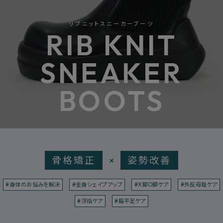
リブニットスニーカーブーツ
RIB KNIT
SNEAKER
BOOTS
骨格矯正
×
姿勢改善
#身体のお悩みを解決
#全身シェイプアップ
#X脚O脚ケア
#外反母趾ケア
#浮指ケア
#扁平足ケア