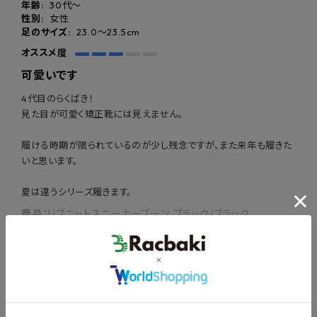
年齢:
30代～
性別:
女性
足のサイズ:
23.0〜23.5cm
オススメ度
かかと部分をカットし
POINT
可愛いです
01
かかと重心
前側重心を
に
4代目のらくばき！
見た目が可愛く矯正靴には見えません。
足を圧迫しない設計で
POINT
02
履ける時期が限られているのが少し残念ですが、また来年も履きた
全身瘦せやすい身体へ
いと思います。
夏は違うシリーズ履きます。
小指側を大きくカットし
POINT
内側重心
03
商品：
リブニットスニーカーブーツ ブラック/ブラック
外側重心を
に矯正し、X脚O脚を
まっすぐに
※外側が使えない構造
役に立った
1
足指で握る加工
POINT
のグリップソール
04
足指の機能を取り戻し、本来の筋肉の使い方へ