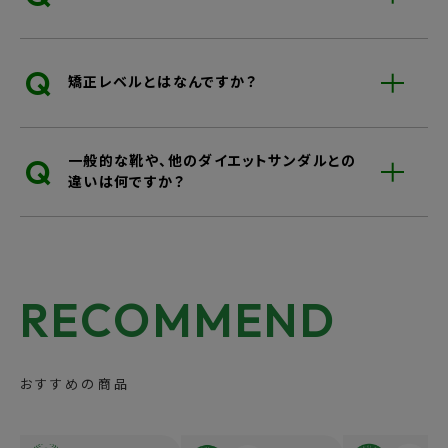
Q
矯正レベルとはなんですか？
指先は圧迫せず、中足部からはスッと絞ったスリムワイド設計。
Q
一般的な靴や、他のダイエットサンダルとの
違いは何ですか？
足指が正しく使えることで、足裏アーチが本来の働きをしやすくなり、地面を
押し返す力が歩行に活かされます。
骨盤が締まり、頑張らなくても
RECOMMEND
痩せやすい脚を形成
おすすめの商品