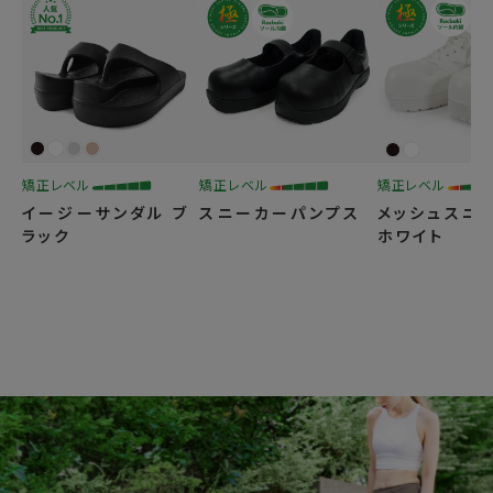
矯正レベル
矯正レベル
矯正レベル
×開いた骨盤
◎正常骨盤
イージーサンダル ブ
スニーカーパンプス
メッシュスニ
ラック
ホワイト
― USER VOICE ―
40代 女性
まっすぐ綺麗な歪みなしの脚になりたくて
ラクバキは4足愛用しています。
ニットブーツは本当に歩きやすくて、矯正