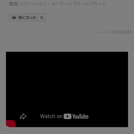
かかと重心を促す設計
商品：
リブニットスニーカーブーツ ブラック/ブラック
役に立った
0
×前側重心
◎かかと重心
①→②
③