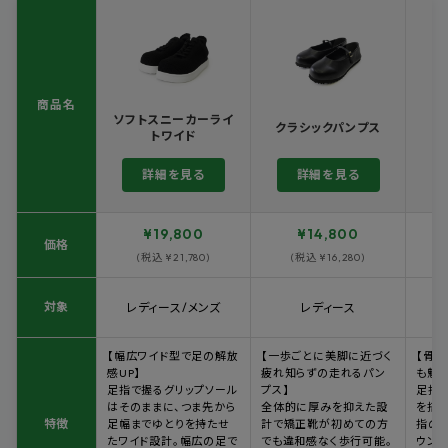
商品名
ソフトスニーカーライ
クラシックパンプス
トワイド
詳細を見る
詳細を見る
¥19,800
¥14,800
価格
(税込 ¥21,780)
(税込 ¥16,280)
レディース
対象
レディース/メンズ
レディース
リブニットスニーカーブーツ
【幅広ワイド型で足の解放
【一歩ごとに美脚に近づく
【骨
感UP】
疲れ知らずの走れるパン
も魅
足指で握るグリップソール
プス】
足指
ブラック／ブラック
はそのままに、つま先から
全体的に厚みを抑えた設
を搭
特徴
足幅までゆとりを持たせ
計で矯正靴が初めての方
指の
たワイド設計。幅広の足で
でも違和感なく歩行可能。
ウンド