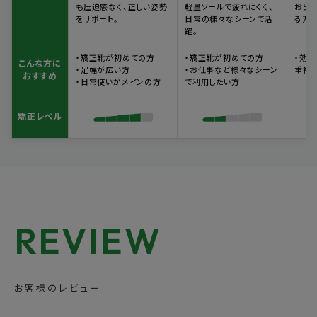
矯正レベル
も圧迫感なく、正しい姿勢
軽量ソールで疲れにくく、
お出
をサポート。
日常の様々なシーンで活
る万能
躍。
・矯正靴が初めての方
・矯正靴が初めての方
・効
こんな方に
― SIZE GUIDE ―
・足幅が広い方
・お仕事など様々なシーン
重視
おすすめ
・日常使いがメインの方
で利用したい方
S
全長(内寸)
足幅(内寸)
足幅囲(内寸)
矯正レベル
〜22.5cm
22.5cm
9.1cm
23.4cm
相当
M
全長(内寸)
足幅(内寸)
足幅囲(内寸)
23.0～23.5cm
23.5cm
9.3cm
24.1cm
相当
L
全長(内寸)
足幅(内寸)
足幅囲(内寸)
24.0～24.5cm
24.5cm
9.5cm
24.8cm
相当
REVIEW
XL
全長(内寸)
足幅(内寸)
足幅囲(内寸)
24.5～25.5cm
25.5cm
9.7cm
25.5cm
相当
お客様のレビュー