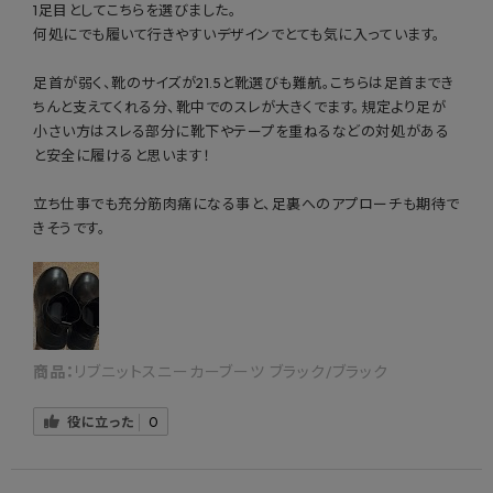
1足目としてこちらを選びました。
さらに、かかと部分をカットした
何処にでも履いて行きやすいデザインでとても気に入っています。
インソール構造で、
正しい歩行
を
サポート。
足首が弱く、靴のサイズが21.5と靴選びも難航。こちらは足首までき
ちんと支えてくれる分、靴中でのスレが大きくでます。規定より足が
小さい方はスレる部分に靴下やテープを重ねるなどの対処がある
と安全に履けると思います！
立ち仕事でも充分筋肉痛になる事と、足裏へのアプローチも期待で
きそうです。
前もも・外ももに
頼らない正しい歩き方へ
商品：
リブニットスニーカーブーツ ブラック/ブラック
×つま先着地で足の前側と外側が太くなってしま
う
役に立った
0