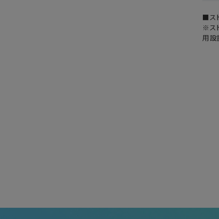
■ス
※ス
用設