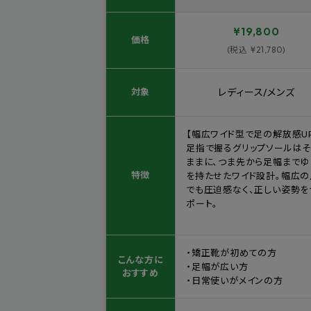
¥19,800
価格
(税込 ¥21,780)
対象
レディース/メンズ
【幅広ワイド型で足の解放感U
足指で握るグリップソールは
ままに、つま先から足幅までゆ
特徴
を持たせたワイド設計。幅広の
でも圧迫感なく、正しい姿勢を
ポート。
・矯正靴が初めての方
こんな方に
・足幅が広い方
おすすめ
・日常使いがメインの方