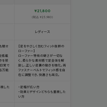
¥21,800
(税込 ¥23,980)
レディース
も魅せ
【足をやさしく包むフィット抜群の
ローファー】
を搭載
ローファー特有の硬さが一切な
きを邪
く、柔らかな素材感で足全体を解
。日常で
放し、正しい足裏の動きを強化。両
る万能
ファスナーベルトでフィット感を自
在に調整でき、快適さも両立。
重視した
・足幅が広い方
・効果とデザインどちらも重視した
い方