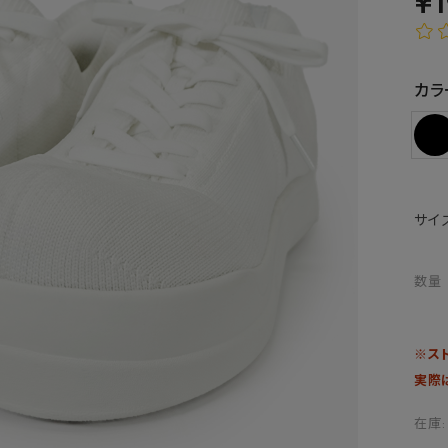
¥
カラ
サイ
数量
※ス
実際
在庫: