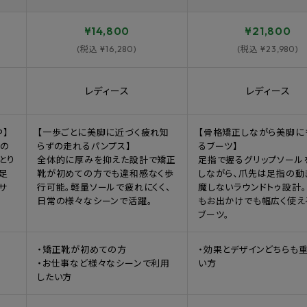
¥14,800
¥21,800
(税込 ¥16,280)
(税込 ¥23,980)
レディース
レディース
P】
【一歩ごとに美脚に近づく疲れ知
【骨格矯正しながら美脚に
その
らずの走れるパンプス】
るブーツ】
とり
全体的に厚みを抑えた設計で矯正
足指で握るグリップソール
足
靴が初めての方でも違和感なく歩
しながら、爪先は足指の動
サ
行可能。軽量ソールで疲れにくく、
魔しないラウンドトゥ設計
日常の様々なシーンで活躍。
もお出かけでも幅広く使え
ブーツ。
・矯正靴が初めての方
・効果とデザインどちらも
・お仕事など様々なシーンで利用
い方
したい方