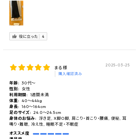
役に立った
4
2025-03-25
まる様
購入確認済み
年齢:
30代～
性別:
女性
利用期間:
1週間未満
体重:
40～44kg
身長:
160〜164cm
足のサイズ:
24.0〜24.5cm
身体のお悩み:
浮き足, X脚O脚, 肩こり・首こり・腰痛, 便秘, 耳
鳴り・難聴, 冷え性, 睡眠不足・不眠症
オススメ度
満足度