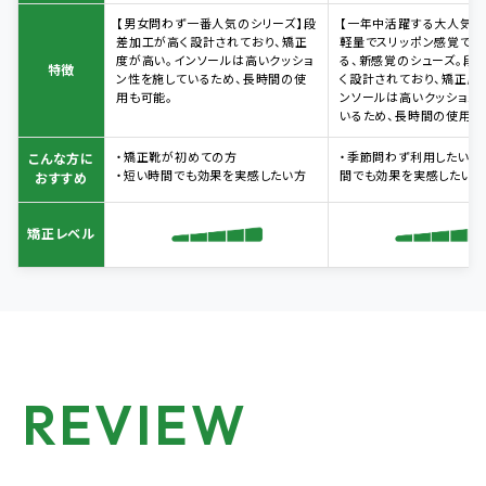
【男女問わず一番人気のシリーズ】段
【一年中活躍する大人気ラ
差加工が高く設計されており、矯正
軽量でスリッポン感覚でさ
度が高い。インソールは高いクッショ
る、新感覚のシューズ。段
特徴
ン性を施しているため、長時間の使
く設計されており、矯正度
用も可能。
ンソールは高いクッション
いるため、長時間の使用も
・矯正靴が初めての方
・季節問わず利用したい方 
こんな方に
・短い時間でも効果を実感したい方
間でも効果を実感したい方
おすすめ
矯正レベル
REVIEW