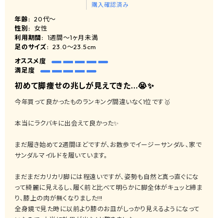
購入確認済み
年齢:
20代～
性別:
女性
利用期間:
1週間～1ヶ月未満
足のサイズ:
23.0〜23.5cm
オススメ度
満足度
初めて脚痩せの兆しが見えてきた...😭✨
今年買って良かったものランキング間違いなく1位です🥇
本当にラクバキに出会えて良かった✨
まだ履き始めて2週間ほどですが、お散歩でイージーサンダル、家で
サンダルマイルドを履いています。
まだまだカリカリ脚には程遠いですが、姿勢も自然と真っ直ぐにな
って綺麗に見えるし、履く前と比べて明らかに脚全体がキュッと締ま
り、膝上の肉が無くなりました!!!
全身鏡で見た時に以前より膝のお皿がしっかり見えるようになって