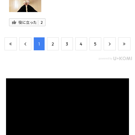
役に立った
2
​1
​2
​3
​4
​5