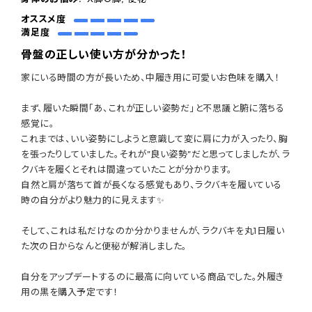
オススメ度
満足度
骨盤の正しい使い方が分かった！
家にいる時間の方が長いため、中履き用に可愛いお色味を購入！
まず、履いた瞬間｢あ、これが正しい姿勢だ｣と不思議と腑に落ちる
感覚に。
これまでは、いい姿勢にしようと意識して変に肩に力が入ったり、胸
を張ったりしていました。それが"良い姿勢"だと思ってしましたが、ラ
クバキを履くとそれは間違っていたことが分かります。
自然と肩が落ちて首が長くなる感覚もあり、ラクバキを履いている
時の自分がより魅力的に見えます✨
そして、これは私だけなのか分かりませんが、ラクバキを丸1日履い
た次の日からなんと便秘が解消しました。
自分をアップデートするのに最高に向いている商品でした。外履き
用の黒を購入予定です！