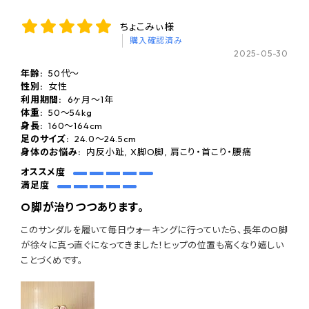
ちょこみぃ様
購入確認済み
2025-05-30
年齢:
50代〜
性別:
女性
利用期間:
6ヶ月〜1年
体重:
50～54kg
身長:
160〜164cm
足のサイズ:
24.0〜24.5cm
身体のお悩み:
内反小趾, X脚O脚, 肩こり・首こり・腰痛
オススメ度
満足度
O脚が治りつつあります。
このサンダルを履いて毎日ウォーキングに行っていたら、長年のO脚
が徐々に真っ直ぐになってきました！ヒップの位置も高くなり嬉しい
ことづくめです。