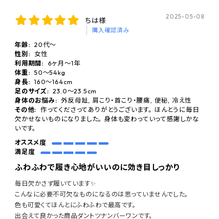
2025-05-08
ちは様
購入確認済み
年齢:
20代～
性別:
女性
利用期間:
6ヶ月〜1年
体重:
50～54kg
身長:
160〜164cm
足のサイズ:
23.0〜23.5cm
身体のお悩み:
外反母趾, 肩こり・首こり・腰痛, 便秘, 冷え性
その他:
作ってくださってありがとうございます。 ほんとうに毎日
欠かせないものになりました。 身体も変わっていって感謝しかな
いです。
オススメ度
満足度
ふわふわで履き心地がいいのに効き目しっかり
毎日欠かさず履いています✨
こんなに必要不可欠なものになるのは思っていませんでした。
色も可愛くてほんとにふわふわで最高です。
出会えて良かった商品ダントツナンバーワンです。