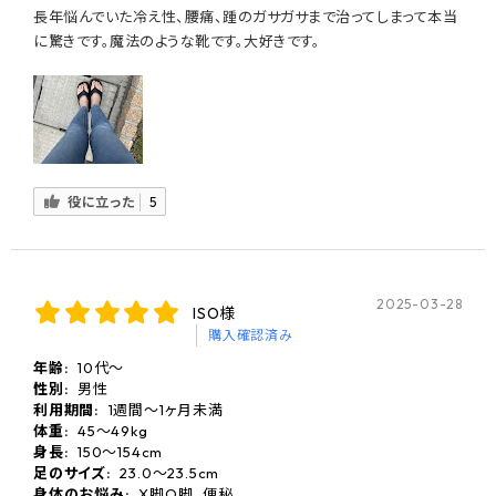
長年悩んでいた冷え性、腰痛、踵のガサガサまで治ってしまって本当
に驚きです。魔法のような靴です。大好きです。
役に立った
5
2025-03-28
ISO様
購入確認済み
年齢:
10代〜
性別:
男性
利用期間:
1週間～1ヶ月未満
体重:
45〜49kg
身長:
150〜154cm
足のサイズ:
23.0〜23.5cm
身体のお悩み:
X脚O脚, 便秘