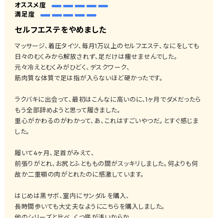
オススメ度
満足度
セルフエステをやめました
マッサージ、着圧タイツ、毎月1万以上のセルフエステ、なにをしても
日々のむくみから解放されず、足だけは痩せませんでした。
元々冷えとむくみがひどく、デスクワーク、
筋肉質な体質で足は指が入らないほど硬かったです。
ラクバキに出会って、最初はこんなに高いのに、1ヶ月でダメだったら
もう全部辞めようと思って履きました。
重心がかわるのがわかって、あ、これはすごいやつだ。とすぐ感じま
した。
履いて4ヶ月、足首がみえて、
前張りがとれ、お尻とふとももの間がスッキリしました。何よりも何
故か二重顎の肉がとれたのに感激しています。
はじめは黒サボ、室内にサンダルを購入、
長時間歩いても大丈夫なようにこちらを購入しました。
他のシリーズと比べ、くつ底が浅いからか、