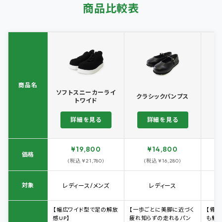
商品比較表
商品名
ソフトスニーカーライ
クラシックパンプス
トワイド
詳細を見る
詳細を見る
¥19,800
¥14,800
価格
(税込 ¥21,780)
(税込 ¥16,280)
対象
レディース/メンズ
レディース
【幅広ワイド型で足の解放
【一歩ごとに美脚に近づく
【骨
感UP】
疲れ知らずの走れるパン
も魅