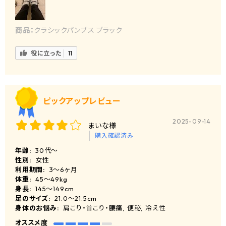
商品：
クラシックパンプス ブラック
役に立った
11
ピックアップレビュー
2025-09-14
まいな様
購入確認済み
年齢:
30代～
性別:
女性
利用期間:
3〜6ヶ月
体重:
45〜49kg
身長:
145〜149cm
足のサイズ:
21.0〜21.5cm
身体のお悩み:
肩こり・首こり・腰痛, 便秘, 冷え性
オススメ度