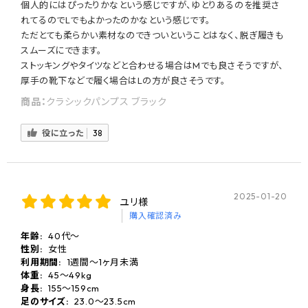
個人的にはぴったりかなという感じですが、ゆとりあるのを推奨さ
れてるのでLでもよかったのかなという感じです。
ただとても柔らかい素材なのできついということはなく、脱ぎ履きも
スムーズにできます。
ストッキングやタイツなどと合わせる場合はMでも良さそうですが、
厚手の靴下などで履く場合はLの方が良さそうです。
商品：
クラシックパンプス ブラック
役に立った
38
2025-01-20
ユリ様
購入確認済み
年齢:
40代〜
性別:
女性
利用期間:
1週間～1ヶ月未満
体重:
45〜49kg
身長:
155〜159cm
足のサイズ:
23.0〜23.5cm