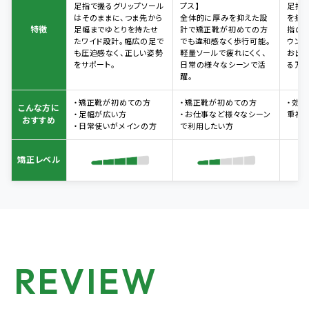
足指で握るグリップソール
プス】
足指
はそのままに、つま先から
全体的に厚みを抑えた設
を搭
特徴
足幅までゆとりを持たせ
計で矯正靴が初めての方
指の
たワイド設計。幅広の足で
でも違和感なく歩行可能。
ウンド
も圧迫感なく、正しい姿勢
軽量ソールで疲れにくく、
お出
をサポート。
日常の様々なシーンで活
る万能
躍。
・矯正靴が初めての方
・矯正靴が初めての方
・効
こんな方に
・足幅が広い方
・お仕事など様々なシーン
重視
おすすめ
・日常使いがメインの方
で利用したい方
矯正レベル
REVIEW