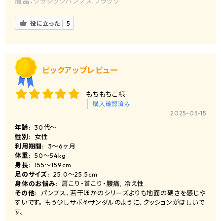
商品：
クラシックパンプス ブラック
役に立った
5
ピックアップレビュー
もちもちこ様
購入確認済み
2025-05-15
年齢:
30代～
性別:
女性
利用期間:
3〜6ヶ月
体重:
50～54kg
身長:
155〜159cm
足のサイズ:
25.0〜25.5cm
身体のお悩み:
肩こり・首こり・腰痛, 冷え性
その他:
パンプス、若干ほかのシリーズよりも地面の硬さを感じや
すいです。 もう少しサボやサンダルのように、クッションがほしいで
す。