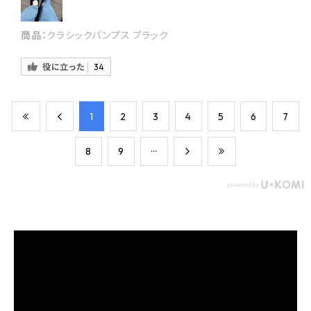
商品：
クラシックパンプス ブラック
役に立った
34
​1
​2
​3
​4
​5
​6
​7
​8
​9