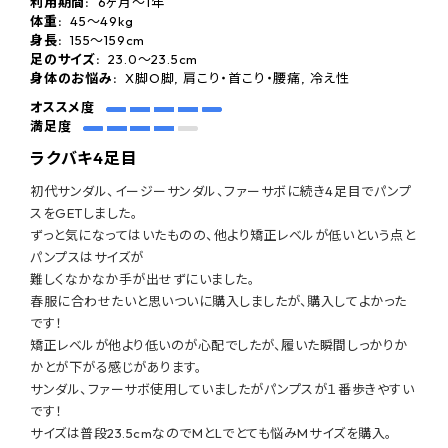
利用期間:
6ヶ月〜1年
体重:
45〜49kg
身長:
155〜159cm
足のサイズ:
23.0〜23.5cm
身体のお悩み:
X脚O脚, 肩こり・首こり・腰痛, 冷え性
オススメ度
満足度
ラクバキ4足目
初代サンダル、イージーサンダル、ファーサボに続き4足目でパンプ
スをGETしました。
ずっと気になってはいたものの、他より矯正レベルが低いという点と
パンプスはサイズが
難しくなかなか手が出せずにいました。
春服に合わせたいと思いついに購入しましたが、購入してよかった
です！
矯正レベルが他より低いのが心配でしたが、履いた瞬間しっかりか
かとが下がる感じがあります。
サンダル、ファーサボ使用していましたがパンプスが１番歩きやすい
です！
サイズは普段23.5cmなのでMとLでとても悩みMサイズを購入。