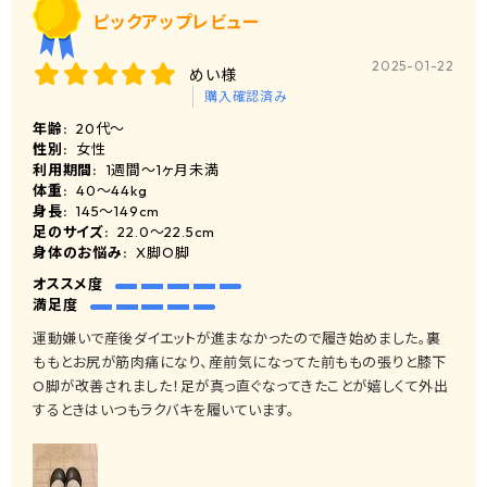
ピックアップレビュー
2025-01-22
めい様
購入確認済み
年齢:
20代～
性別:
女性
利用期間:
1週間～1ヶ月未満
体重:
40～44kg
身長:
145〜149cm
足のサイズ:
22.0～22.5cm
身体のお悩み:
X脚O脚
オススメ度
満足度
運動嫌いで産後ダイエットが進まなかったので履き始めました。裏
ももとお尻が筋肉痛になり、産前気になってた前ももの張りと膝下
O脚が改善されました！足が真っ直ぐなってきたことが嬉しくて外出
するときはいつもラクバキを履いています。