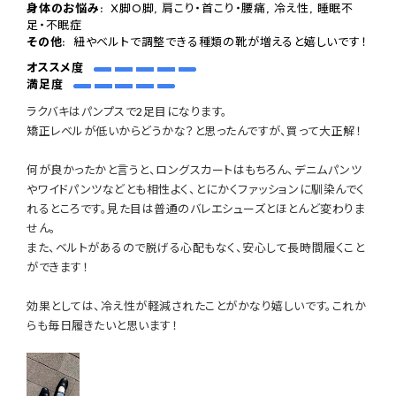
身体のお悩み:
X脚O脚, 肩こり・首こり・腰痛, 冷え性, 睡眠不
足・不眠症
その他:
紐やベルトで調整できる種類の靴が増えると嬉しいです！
オススメ度
満足度
ラクバキはパンプスで2足目になります。
矯正レベルが低いからどうかな？と思ったんですが、買って大正解！
何が良かったかと言うと、ロングスカートはもちろん、デニムパンツ
やワイドパンツなどとも相性よく、とにかくファッションに馴染んでく
れるところです。見た目は普通のバレエシューズとほとんど変わりま
せん。
また、ベルトがあるので脱げる心配もなく、安心して長時間履くこと
ができます！
効果としては、冷え性が軽減されたことがかなり嬉しいです。これか
らも毎日履きたいと思います！