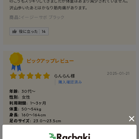
のこうもスッキリしてきましたが体重はあまり減少されていません。
沢山歩いたあとはかなり筋肉痛があります。
商品：
イージーサボ ブラック
役に立った
14
ピックアップレビュー
2025-01-21
らんらん様
購入確認済み
年齢:
30代～
性別:
女性
利用期間:
1〜3ヶ月
体重:
50～54kg
身長:
160〜164cm
足のサイズ:
23.0〜23.5cm
身体のお悩み:
外反母趾, 内反小趾, X脚O脚, 肩こり・首こり・腰
痛, 冷え性