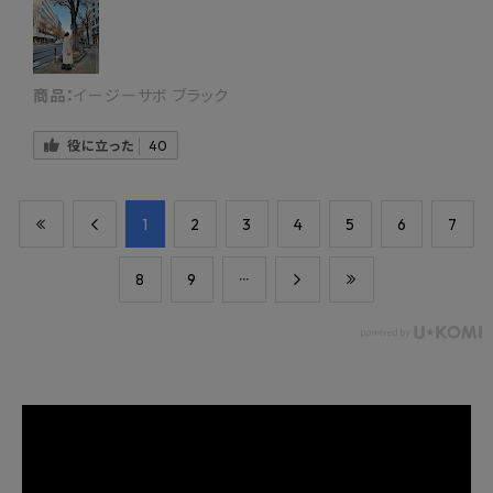
商品：
イージーサボ ブラック
役に立った
40
​1
​2
​3
​4
​5
​6
​7
​8
​9