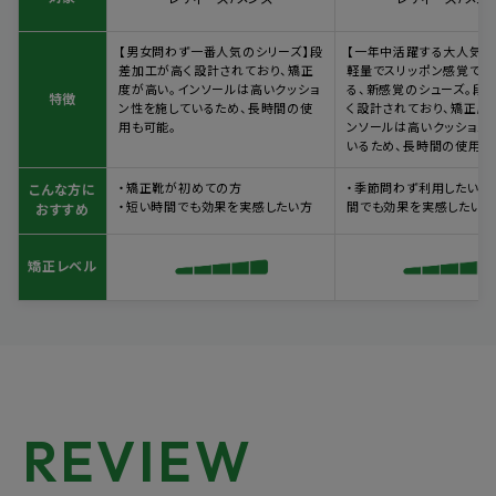
【男女問わず一番人気のシリーズ】段
【一年中活躍する大人気ラ
差加工が高く設計されており、矯正
軽量でスリッポン感覚でさ
度が高い。インソールは高いクッショ
る、新感覚のシューズ。段
特徴
ン性を施しているため、長時間の使
く設計されており、矯正度
用も可能。
ンソールは高いクッション
いるため、長時間の使用も
・矯正靴が初めての方
・季節問わず利用したい方 
こんな方に
・短い時間でも効果を実感したい方
間でも効果を実感したい方
おすすめ
矯正レベル
REVIEW