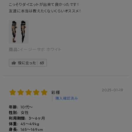
こっそりダイエットが出来て良かったです！
友達に本当は教えたくないくらいオススメ！
商品：
イージーサボ ホワイト
役に立った
63
2025-01-19
彩様
購入確認済み
年齢:
10代〜
性別:
女性
利用期間:
3〜6ヶ月
体重:
45〜49kg
身長:
165〜169cm