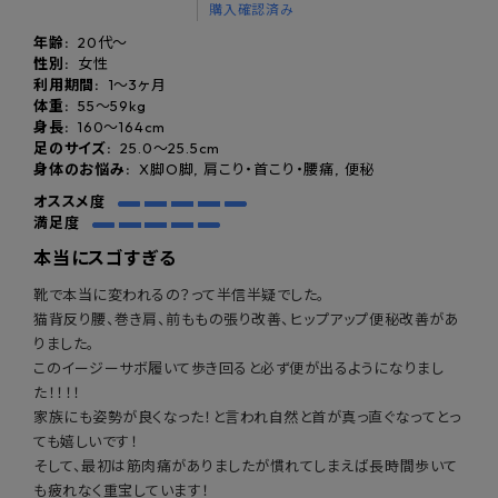
購入確認済み
年齢:
20代～
性別:
女性
利用期間:
1〜3ヶ月
体重:
55〜59kg
身長:
160〜164cm
足のサイズ:
25.0〜25.5cm
身体のお悩み:
X脚O脚, 肩こり・首こり・腰痛, 便秘
オススメ度
満足度
本当にスゴすぎる
靴で本当に変われるの？って半信半疑でした。
猫背反り腰、巻き肩、前ももの張り改善、ヒップアップ便秘改善があ
りました。
このイージーサボ履いて歩き回ると必ず便が出るようになりまし
た！！！！
家族にも姿勢が良くなった！と言われ自然と首が真っ直ぐなってとっ
ても嬉しいです！
そして、最初は筋肉痛がありましたが慣れてしまえば長時間歩いて
も疲れなく重宝しています！