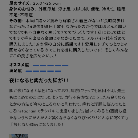
足のサイズ:
25.0〜25.5cm
身体のお悩み:
外反母趾, 浮き足, X脚O脚, 便秘, 冷え性, 睡眠
不足・不眠症
その他:
本当に段々と痛みも解消され着圧がないと長時間歩け
なかった、24時間365日手放せなかったのが今ではほとんど履い
てなくても不自由なく生活できててびっくりです！ 私にとってはと
てもすぐ手を出せる金額じゃなかったので、アルバイト代を貯めて
購入しました！あの頃の自分に感謝です！ 愛用しすぎてひとつじゃ
回せなくなっているのでこれを機に購入したいです！ そしてみんな
にこの良さを広めたい、、！
オススメ度
満足度
夜になると紫だった脚が！！
脚が夜になると紫色になっており、病院に行っても原因不明。先生
もはじめてのことだったようで、血行不良かな？こうしたら良くなる
とかの方法が今のところないと言われて、痺れと浮腫に悩んでたと
ころInstagramでラクバキに出逢いました。履いてみると1週間も経
たないうちにだんだんと紫くならなくなりびっくり！どんなに寒くても
手放せない商品になりました！