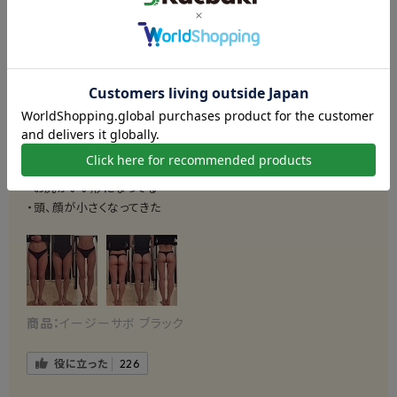
オススメ度
満足度
3ヶ月履いてますが2ヶ月目での変化を共有させて頂きます！
・お腹周りがスッキリしてきた
・ももの隙間ができた
・腰の位置が変わって脚が長くなった
・まだカリカリとまではいかないものの、確実にカリカリ脚に向かっ
て変化している
・お尻がいい形になってる
・頭、顔が小さくなってきた
商品：
イージーサボ ブラック
役に立った
226