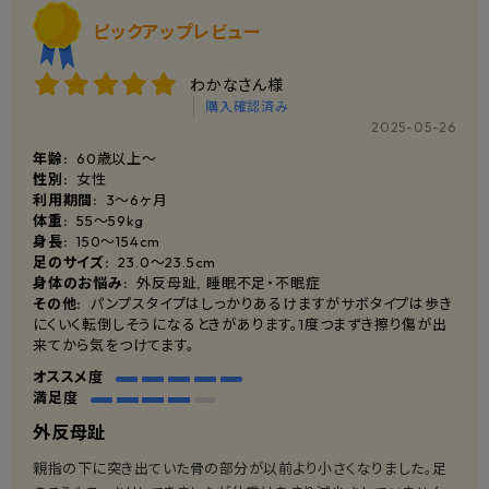
ピックアップレビュー
わかなさん様
購入確認済み
2025-05-26
年齢:
60歳以上〜
性別:
女性
利用期間:
3〜6ヶ月
体重:
55〜59kg
身長:
150〜154cm
足のサイズ:
23.0〜23.5cm
身体のお悩み:
外反母趾, 睡眠不足・不眠症
その他:
パンプスタイプはしっかりあるけますがサボタイプは歩き
にくいく転倒しそうになるときがあります。1度つまずき擦り傷が出
来てから気をつけてます。
オススメ度
満足度
外反母趾
親指の下に突き出ていた骨の部分が以前より小さくなりました。足