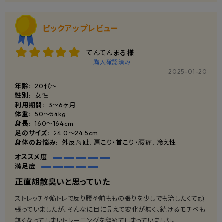
ピックアップレビュー
てんてんまる様
購入確認済み
2025-01-20
年齢:
20代～
性別:
女性
利用期間:
3〜6ヶ月
体重:
50～54kg
身長:
160〜164cm
足のサイズ:
24.0〜24.5cm
身体のお悩み:
外反母趾, 肩こり・首こり・腰痛, 冷え性
オススメ度
満足度
正直胡散臭いと思っていた
ストレッチや筋トレで反り腰や前ももの張りを少しでも治したくて頑
張っていましたが、そんなに目に見えて変化が無く、続けるモチベも
無くなってしまいトレーニングを辞めてしまっていました。