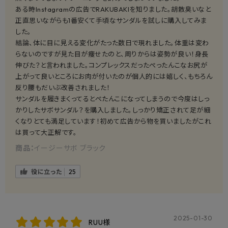
ある時Instagramの広告でRAKUBAKIを知りました。胡散臭いなと
正直思いながらも1番安くて手頃なサンダルを試しに購入してみま
した。
結論、体に目に見える変化がたった数日で現れました。体重は変わ
らないのですが見た目が痩せたのと、周りからは姿勢が良い！身長
伸びた？と言われました。コンプレックスだったぺったんこなお尻が
上がって良いところにお肉が付いたのが個人的には嬉しく、もちろん
反り腰もだいぶ改善されました！
サンダルを履きまくってるとぺたんこになってしまうので今度はしっ
かりしたサボサンダル？を購入しました。しっかり矯正されて足が細
くなりとても満足しています！初めて広告から物を買いましたがこれ
は買って大正解です。
商品：
イージーサボ ブラック
役に立った
25
2025-01-30
RUU様